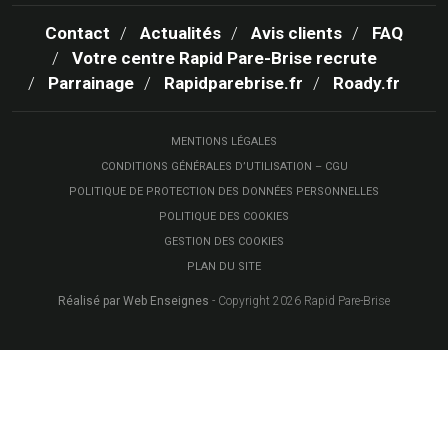
Contact
Actualités
Avis clients
FAQ
Votre centre Rapid Pare-Brise recrute
Parrainage
Rapidparebrise.fr
Roady.fr
MENTIONS LÉGALES
CONDITIONS GÉNÉRALES D’UTILISATION – CGU
POLITIQUE DE PROTECTION DES DONNÉES PERSONNELLES
POLITIQUE DES COOKIES
GESTION DES COOKIES
PLAN DU SITE
Réalisé par Web Enseignes
- Copyright 2026 Rapid Pare-Brise