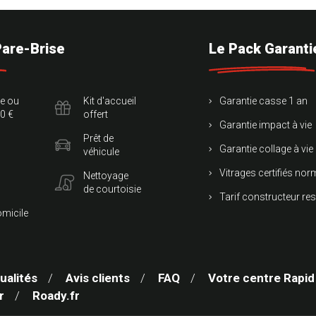
Pare-Brise
Le Pack Garanti
te ou
Kit d'accueil
Garantie casse 1 an
0 €
offert
Garantie impact à vie
Prêt de
Garantie collage à vie
véhicule
Vitrages certifiés no
Nettoyage
de courtoisie
Tarif constructeur re
omicile
ualités
Avis clients
FAQ
Votre centre Rapid
r
Roady.fr