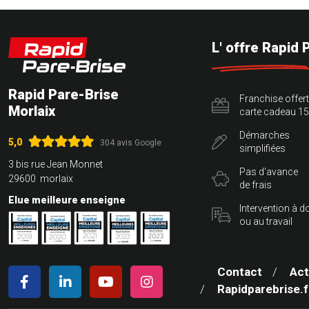
L' offre Rapid 
Rapid Pare-Brise
Franchise offer
Morlaix
carte cadeau 15
Démarches
5,0
304 avis Google
simplifiées
3 bis rue Jean Monnet
Pas d'avance
29600 morlaix
de frais
Elue meilleure enseigne
Intervention à d
ou au travail
Contact
Act
Rapidparebrise.f