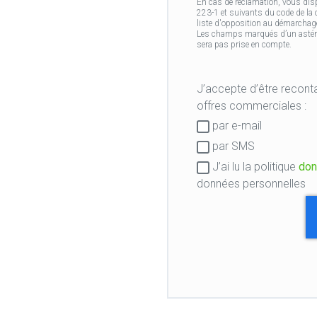
En cas de réclamation, vous disp
223-1 et suivants du code de la
liste d'opposition au démarchage
Les champs marqués d’un astérisq
sera pas prise en compte.
J’accepte d’être recontacté par mon centr
offres commerciales :
Consentement
par e-mail
RGPD
par SMS
J’ai lu la politique
don
données personnelles