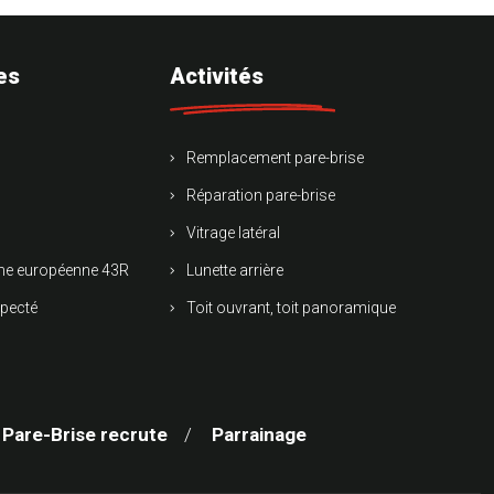
es
Activités
Remplacement pare-brise
Réparation pare-brise
Vitrage latéral
rme européenne 43R
Lunette arrière
specté
Toit ouvrant, toit panoramique
 Pare-Brise recrute
Parrainage