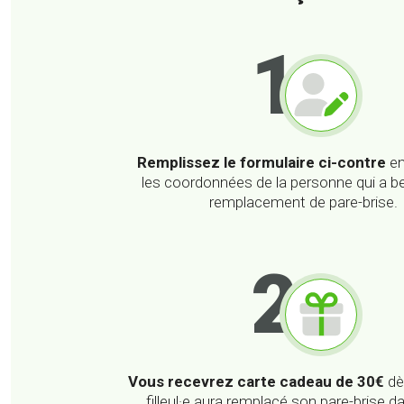
1
Remplissez le formulaire
ci-contre
en
les coordonnées de la personne qui a b
remplacement de pare-brise.
2
Vous recevrez carte cadeau de 30€
dè
filleul·e aura remplacé son pare-brise d