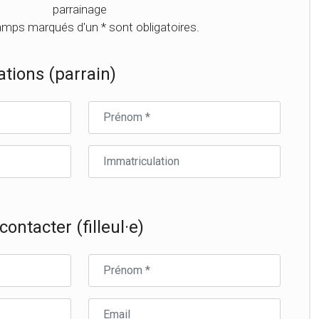
parrainage
mps marqués d'un * sont obligatoires.
tions (parrain)
Prénom
du
parrain
Immatriculation
du
parrain
ontacter (filleul·e)
Prénom
du
filleul·e
Email