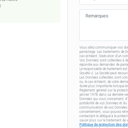
du
x
filleul·e
Remarques
Vous allez communiquer vos donn
parrainage. Les traitements de 
cas échéant, l’exécution d’un co
Vos Données sont collectées à d
répondre aux demandes de parrain
Le responsable de traitement est
Société »). La Société peut recour
Les Données collectées sont cons
ou, le cas échéant, de votre der
durée plus importante lorsque le
Règlement général sur la protecti
janvier 1978 dans sa dernière ver
Données qui vous concernent, d’un
portabilité de vos Données et du d
communication de vos Données ap
consentement, vous pouvez retir
contactant le délégué à la protec
savoir plus sur le traitement de 
Politique de protection des d