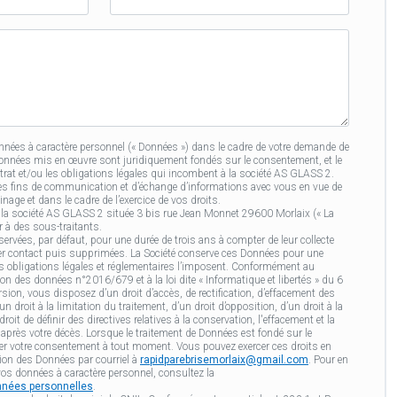
du
filleul·e
ées à caractère personnel (« Données ») dans le cadre de votre demande de
Données mis en œuvre sont juridiquement fondés sur le consentement, et le
ntrat et/ou les obligations légales qui incombent à la société AS GLASS 2.
es fins de communication et d’échange d’informations avec vous en vue de
age et dans le cadre de l’exercice de vos droits.
 la société AS GLASS 2 située 3 bis rue Jean Monnet 29600 Morlaix (« La
ir à des sous-traitants.
ervées, par défaut, pour une durée de trois ans à compter de leur collecte
nier contact puis supprimées. La Société conserve ces Données pour une
s obligations légales et réglementaires l’imposent. Conformément au
on des données n°2016/679 et à la loi dite « Informatique et libertés » du 6
sion, vous disposez d’un droit d’accès, de rectification, d’effacement des
 droit à la limitation du traitement, d’un droit d’opposition, d’un droit à la
roit de définir des directives relatives à la conservation, l'effacement et la
rès votre décès. Lorsque le traitement de Données est fondé sur le
er votre consentement à tout moment. Vous pouvez exercer ces droits en
tion des Données par courriel à
rapidparebrisemorlaix@gmail.com
. Pour en
vos données à caractère personnel, consultez la
onnées personnelles
.