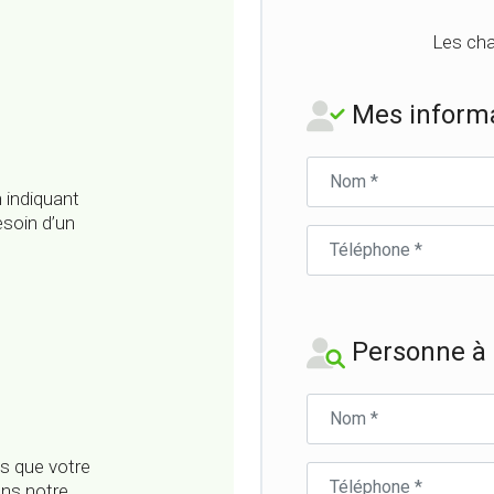
Les cha
Mes informa
Nom
du
 indiquant
parrain
esoin d’un
Téléphone
du
parrain
Personne à c
Nom
du
filleul·e
s que votre
Téléphone
ans notre