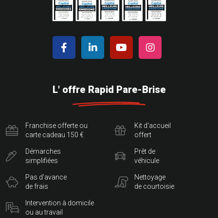
L' offre Rapid Pare-Brise
Franchise offerte ou
Kit d'accueil
carte cadeau 150 €
offert
Démarches
Prêt de
simplifiées
véhicule
Pas d'avance
Nettoyage
de frais
de courtoisie
Intervention à domicile
ou au travail